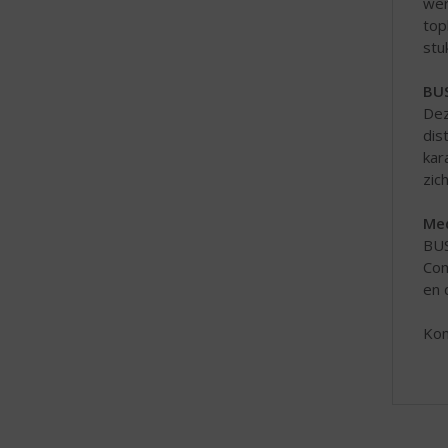
wer
top
stu
BUS
De
dis
kar
zic
Med
BUS
Com
en 
Kom