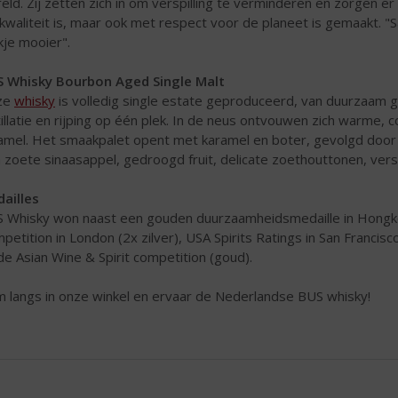
eld. Zij zetten zich in om verspilling te verminderen en zorgen er 
kwaliteit is, maar ook met respect voor de planeet is gemaakt. 
kje mooier".
 Whisky Bourbon Aged Single Malt
ze
whisky
is volledig single estate geproduceerd, van duurzaam 
tillatie en rijping op één plek. In de neus ontvouwen zich warme,
amel. Het smaakpalet opent met karamel en boter, gevolgd door 
h zoete sinaasappel, gedroogd fruit, delicate zoethouttonen, ver
ailles
 Whisky won naast een gouden duurzaamheidsmedaille in Hongkon
petition in London (2x zilver), USA Spirits Ratings in San Francisc
de Asian Wine & Spirit competition (goud).
 langs in onze winkel en ervaar de Nederlandse BUS whisky!