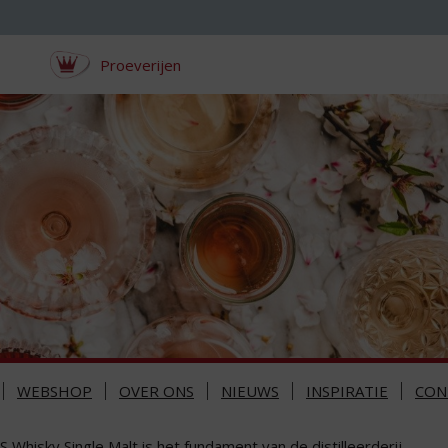
Proeverijen
WEBSHOP
OVER ONS
NIEUWS
INSPIRATIE
CON
 Whisky Single Malt is het fundament van de distilleerderij