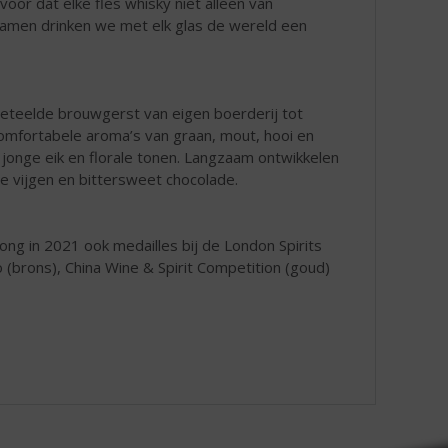
voor dat elke fles whisky niet alleen van
"Samen drinken we met elk glas de wereld een
geteelde brouwgerst van eigen boerderij tot
 comfortabele aroma’s van graan, mout, hooi en
jonge eik en florale tonen. Langzaam ontwikkelen
se vijgen en bittersweet chocolade.
g in 2021 ook medailles bij de London Spirits
o (brons), China Wine & Spirit Competition (goud)