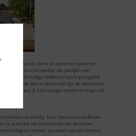
u
De Peelrandbreuk vormt al duizenden jaren een
 Zoals de bron in Handel, die jaarlijks vele
erluidt door de heilige Willibrord werd gezegend.
et buurtschap Bus in Nistelrode ligt de waterbron
 Dennis Hurkmans & Ezra Leeger wonen en waar ook
n het maken van whisky. Door duurzame landbouw
zij actief bij aan het behoud van de natuur,
e gemeenschap en werken zij samen aan een betere