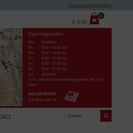
Inloggen mijn topSlijter
P
0
€
0,00
r
i
Openingstijden
j
s
Ma
:
Gesloten
Di
:
9.00 - 18.00 uur
:
Wo
:
9.00 - 18.00 uur
Do
:
9.00 - 18.00 uur
Vr
:
9.00 - 20.00 uur
Za
:
8.30 - 17.00 uur
Zo:
gesloten
I.v.m. vakanties op maandag gesloten t/m 10-8-
2026
NIEUWSBRIEF
Schrijf je hier in
Zoeken
TACT