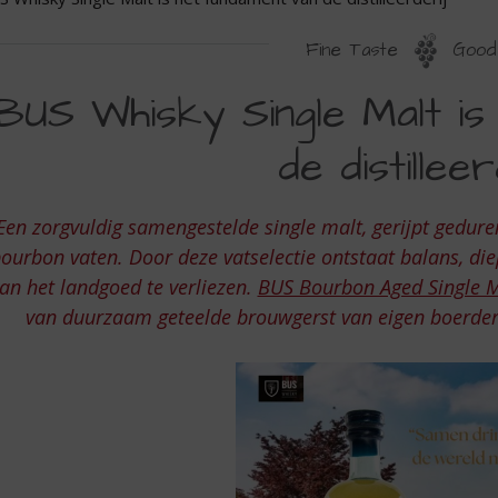
Fine Taste
Good 
US
BUS Whisky Single Malt is
HISKY
de distilleer
INGLE
ALT
Een zorgvuldig samengestelde single malt, gerijpt gedurende
ourbon vaten. Door deze vatselectie ontstaat balans, di
ET
an het landgoed te verliezen.
BUS Bourbon Aged Single M
UNDAMENT
van duurzaam geteelde brouwgerst van eigen boerderij t
AN
E
ISTILLEERDERIJ