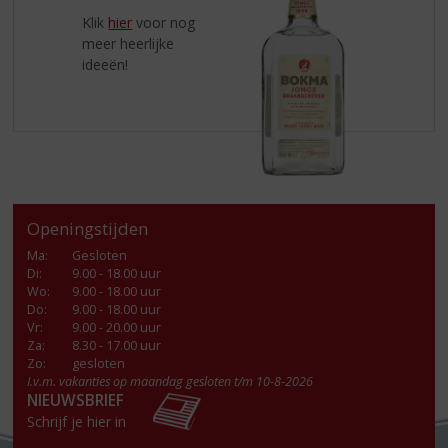
Klik
hier
voor nog
meer heerlijke
ideeën!
Openingstijden
Ma
:
Gesloten
Di
:
9.00 - 18.00 uur
Wo
:
9.00 - 18.00 uur
Do
:
9.00 - 18.00 uur
Vr
:
9.00 - 20.00 uur
Za
:
8.30 - 17.00 uur
Zo:
gesloten
I.v.m. vakanties op maandag gesloten t/m 10-8-2026
NIEUWSBRIEF
Schrijf je hier in