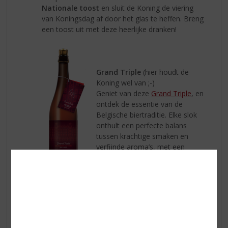
Nationale toost
en sluit de Koning de viering
van Koningsdag af door het glas te heffen. Breng
een toost uit met deze heerlijke dranken!
Grand Triple
(hier houdt de
Koning wel van ;-)
Geniet van deze
Grand Triple
, en
ontdek de essentie van de
Belgische biertraditie. Elke slok
onthult een perfecte balans
tussen krachtige smaken en
verfijnde aroma’s, met een
karakter dat zowel kenmerkend
als verrassend is.