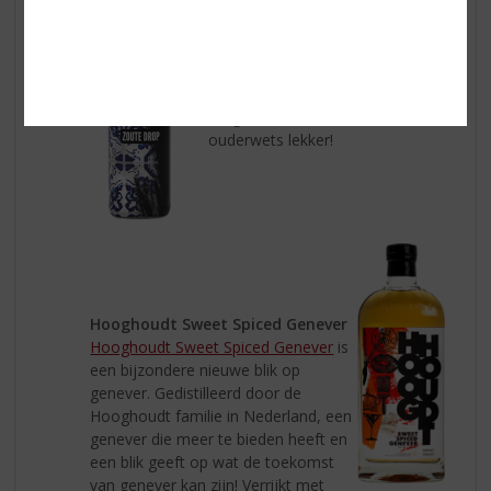
Dutch Drop
Dutch Drop
heeft
een herkenbare smaak in een
modern jasje en is van 100%
Hollandse afkomst. Deze
krachtige shot brengt het
oergevoel naar boven en smaakt
ouderwets lekker!
Hooghoudt Sweet Spiced Genever
Hooghoudt Sweet Spiced Genever
is
een bijzondere nieuwe blik op
genever. Gedistilleerd door de
Hooghoudt familie in Nederland, een
genever die meer te bieden heeft en
een blik geeft op wat de toekomst
van genever kan zijn! Verrijkt met