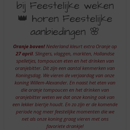
S
bij Feestelijke weken
WEKEN
p
r
👑 horen Feestelijke
HOREN
i
FEESTELIJKE
n
aanbiedingen 🌸
g
AANBIEDINGEN
n
a
Oranje boven!
Nederland kleurt extra Oranje op
a
27 april
. Slingers, vlaggen, markten, Hollandse
r
spelletjes, tompoucen eten en het drinken van
d
oranjebitter. Dit zijn een aantal kenmerken van
e
n
Koningsdag. We vieren de verjaardag van onze
a
koning Willem-Alexander. En naast het eten van
v
die oranje tompoucen en het drinken van
i
oranjebitter weten we dat onze koning ook van
g
een lekker biertje houdt. En zo zijn er de komende
a
t
periode nog meer feestelijke momenten die we
i
net als onze koning graag vieren met ons
e
favoriete drankje!