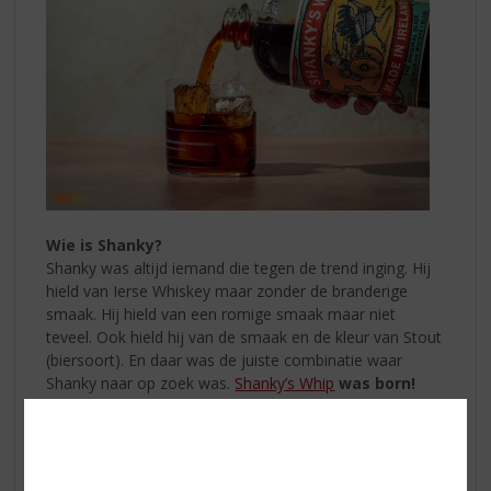
Wie is Shanky?
Shanky was altijd iemand die tegen de trend inging. Hij
hield van Ierse Whiskey maar zonder de branderige
smaak. Hij hield van een romige smaak maar niet
teveel. Ook hield hij van de smaak en de kleur van Stout
(biersoort). En daar was de juiste combinatie waar
Shanky naar op zoek was.
Shanky’s Whip
was born!
Land van Herkomst
:
Ierland
Inhoud:
70 CL
Alcoholpercentage:
33% vol