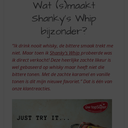
S
Wat (s)maakt
WHIP
p
r
Shanky's Whip
A
i
MUST
n
bijzonder?
g
TRY
n
a
“Ik drink nooit whisky, de bittere smaak trekt me
a
niet. Maar toen ik
Shanky’s Whip
probeerde was
r
ik direct verkocht! Deze heerlijke zachte likeur is
d
wel gebaseerd op whisky maar heeft niet die
e
n
bittere tonen. Met de zachte karamel en vanille
a
tonen is dit mijn nieuwe favoriet.”
Dat is één van
v
onze klantreacties.
i
g
a
t
i
e