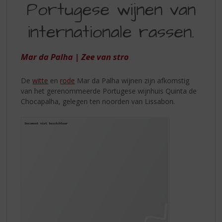
S
Portugese wijnen van
WIJNEN
p
r
internationale rassen.
VAN
i
INTERNATIONALE
n
g
Mar da Palha | Zee van stro
RASSEN
n
a
De
witte
en
rode
Mar da Palha wijnen zijn afkomstig
a
van het gerenommeerde Portugese wijnhuis Quinta de
r
Chocapalha, gelegen ten noorden van Lissabon.
d
e
n
a
v
i
g
a
t
i
e