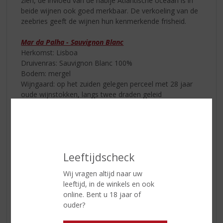
zien, de invloed van de nabije Atlantische oceaan is in
beide wijnen ook goed merkbaar. De verkoeling van de
zeebries geeft de wijnen hun kenmerkende frisheid.
Mar da Palha - Sauvignon Blanc
Herkomst: Lisboa
Druivenras: Sauvignon Blanc 100%
Bodem: mergel
Wijngaard: op het zuiden gelegen perceel met 28 jaar
oude wijnstokken, langs twee draden geleid
Vinificatie:
een langzame vergisting van maar liefst 31 dagen, bij
lage temperatuur in rvs-tanks. Daarna nog 4 maanden
rijping op de fijne ‘lie’ voor een vol mondgevoel
Leeftijdscheck
Smaak & geur:
Wij vragen altijd naar uw
fris en aromatisch van geur, kruidig met aroma’s van
leeftijd, in de winkels en ook
limoen en tropisch fruit. In de mond is de wijn
online. Bent u 18 jaar of
evenwichtig, met een fijne frisheid en een lange afdronk
ouder?
Mar da Palha - Syrah