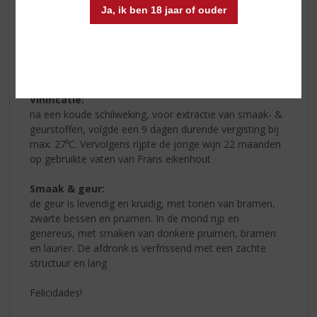
Herkomst: Lisboa
Ja, ik ben 18 jaar of ouder
Druivenras: Syrah 100%
Bodem: mergel
Wijngaard: op het zuiden gelegen perceel met 27 jaar
oude wijnstokken, langs twee draden geleid
Vinificatie:
na een koude schilweking, voor extractie van smaak- &
geurstoffen, volgde een 9 dagen durende vergisting bij
max. 27⁰C. Vervolgens rijpte de jonge wijn 22 maanden
op gebruikte vaten van Frans eikenhout
Smaak & geur:
de geur is levendig en kruidig, met tonen van bramen,
zwarte bessen en pruimen. In de mond rijp en
genereus, met smaken van donkere pruimen, bramen
en laurier. De afdronk is verfrissend met een zachte
structuur en lang
Felicidades!