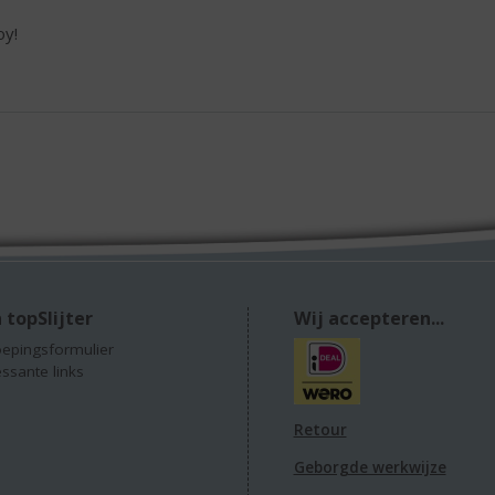
oy!
 topSlijter
Wij accepteren...
epingsformulier
essante links
Retour
Geborgde werkwijze