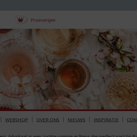
Proeverijen
WEBSHOP
OVER ONS
NIEUWS
INSPIRATIE
CON
liers Advokaat is een zachte romige ei likeur die perfect past bij 