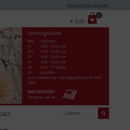
Inloggen mijn topSlijter
P
0
€
0,00
r
i
Openingstijden
j
s
Ma
:
Gesloten
Di
:
9.00 - 18.00 uur
:
Wo
:
9.00 - 18.00 uur
Do
:
9.00 - 18.00 uur
Vr
:
9.00 - 20.00 uur
Za
:
8.30 - 17.00 uur
Zo:
gesloten
I.v.m. vakanties op maandag gesloten t/m 10-8-
2026
NIEUWSBRIEF
Schrijf je hier in
Zoeken
TACT
Pasen