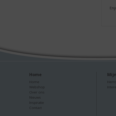
Enj
Home
Mijn
Home
Herro
Webshop
Inter
Over ons
Nieuws
Inspiratie
Contact