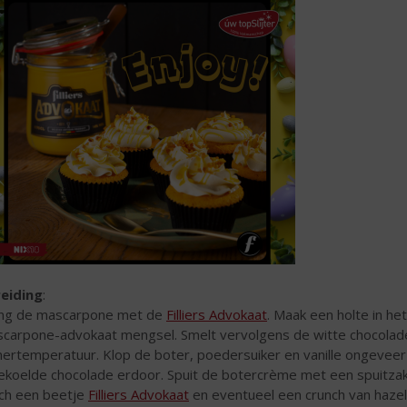
eiding
:
g de mascarpone met de
Filliers Advokaat
. Maak een holte in h
carpone-advokaat mengsel. Smelt vervolgens de witte chocolade 
ertemperatuur. Klop de boter, poedersuiker en vanille ongeveer
ekoelde chocolade erdoor. Spuit de botercrème met een spuitzak 
ch een beetje
Filliers Advokaat
en eventueel een crunch van hazel