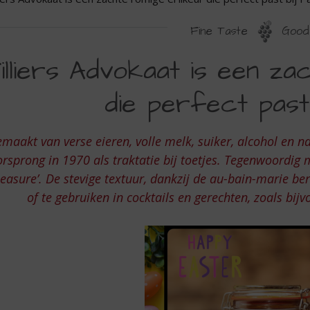
Fine Taste
Good 
LLIERS
illiers Advokaat is een zac
DVOKAAT
die perfect past 
EN
maakt van verse eieren, volle melk, suiker, alcohol en na
ACHTE
rsprong in 1970 als traktatie bij toetjes. Tegenwoordig 
OMIGE
leasure’. De stevige textuur, dankzij de au-bain-marie be
of te gebruiken in cocktails en gerechten, zoals bij
IKEUR
IE
ERFECT
AST