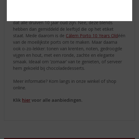
Onderdeel van de Tawny familie en één van de
bekendste blended ports ter wereld. Op het etiket staat
de leeftijd die de port draagt, maar dat betekent niet
dat alle druiven 10 jaar oud zijn. Nee, deze blends
hebben dan gemiddeld de leeftijd die op het etiket
staat. Mede daarom is de
Cálem Porto 10 Years Old
één
van de moeilijkste ports om te maken. Maar daarna
ook o-zo-lekker: tonen van krenten, noten, gedroogde
vijgen en hout, met een ronde, zachte en elegante
smaak. Ideaal om ‘zomaar’ van te genieten, of serveer
hem gekoeld bij chocoladedesserts.
Meer informatie? Kom langs in onze winkel of shop
online.
Klik
hier
voor alle aanbiedingen.