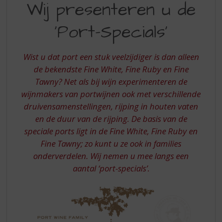
S
Wij presenteren u de
PRESENTEREN
p
r
‘Port-Specials’
U
i
DE
n
g
Wist u dat port een stuk veelzijdiger is dan alleen
PORT-
n
de bekendste Fine White, Fine Ruby en Fine
SPECIALS
a
Tawny? Net als bij wijn experimenteren de
a
wijnmakers van portwijnen ook met verschillende
r
d
druivensamenstellingen, rijping in houten vaten
e
en de duur van de rijping. De basis van de
n
speciale ports ligt in de Fine White, Fine Ruby en
a
Fine Tawny; zo kunt u ze ook in families
v
onderverdelen. Wij nemen u mee langs een
i
aantal ‘port-specials’.
g
a
t
i
e