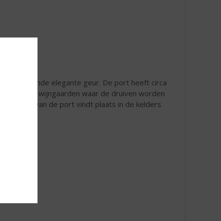
n verfrissende elegante geur. De port heeft circa
tige kleur. De wijngaarden waar de druiven worden
et rijpen van de port vindt plaats in de kelders