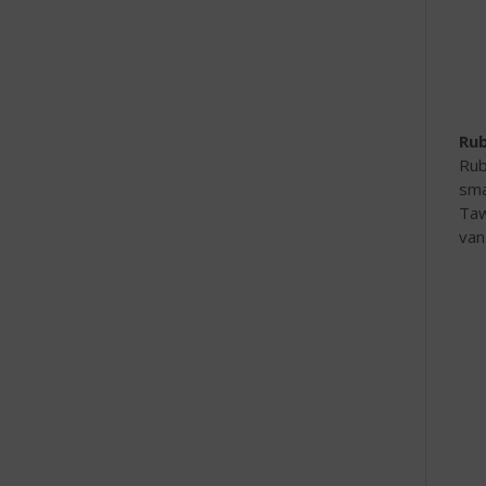
Ru
Rub
sma
Taw
van