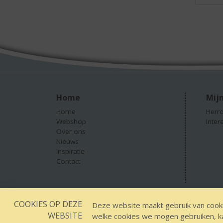
Home
Mijn
Home
Herro
Webshop
Inter
Over ons
Nieuws
Inspiratie
Contact
COOKIES OP DEZE
Designed by YOOKY smart concepts
GEEN 18 GEEN
Deze website maakt gebruik van cooki
WEBSITE
welke cookies we mogen gebruiken, kan