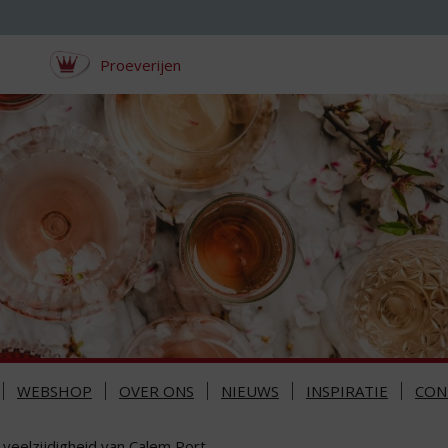
Proeverijen
WEBSHOP
OVER ONS
NIEUWS
INSPIRATIE
CON
 veelzijdigheid van Calem Port