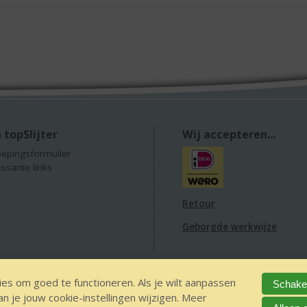
 topSlijter
Wij accepteren...
epingsformulier
essante links
Retour
Geborgde werkwijze
 alcohol
IDIN/ITSME
sitemap
Privacy Statement
Disclaimer
Ver
es om goed te functioneren. Als je wilt aanpassen
Schakel
 je jouw cookie-instellingen wijzigen. Meer
The Netherlands