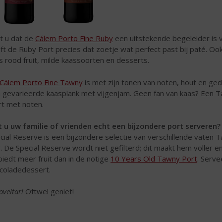
t u dat de
Cálem Porto Fine Ruby
een uitstekende begeleider is 
ft de Ruby Port precies dat zoetje wat perfect past bij paté. O
s rood fruit, milde kaassoorten en desserts.
Cálem Porto Fine Tawny
is met zijn tonen van noten, hout en ged
 gevarieerde kaasplank met vijgenjam. Geen fan van kaas? Een 
rt met noten.
t u uw familie of vrienden echt een bijzondere port serveren?
cial Reserve is een bijzondere selectie van verschillende vaten
r. De Special Reserve wordt niet gefilterd; dit maakt hem voller 
biedt meer fruit dan in de notige
10 Years Old Tawny Port
. Serve
coladedessert.
oveitar!
Oftwel geniet!