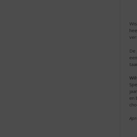
Wis
hee
ver
De
een
taa
Wil
Spe
jaa
en 
cho
Apr