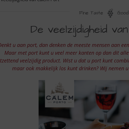
Fine Taste
Good 
E
De veelzijdigheid va
EELZIJDIGHEID
AN
Denkt u aan port, dan denken de meeste mensen aan een g
ALEM
Maar met port kunt u veel meer kanten op dan dit alle
ORT
tzettend veelzijdig product. Wist u dat u port kunt combi
maar ook makkelijk los kunt drinken? Wij nemen u