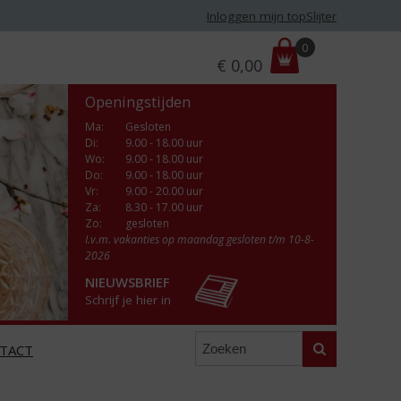
Inloggen mijn topSlijter
P
0
€
0,00
r
i
Openingstijden
j
s
Ma
:
Gesloten
Di
:
9.00 - 18.00 uur
:
Wo
:
9.00 - 18.00 uur
Do
:
9.00 - 18.00 uur
Vr
:
9.00 - 20.00 uur
Za
:
8.30 - 17.00 uur
Zo:
gesloten
I.v.m. vakanties op maandag gesloten t/m 10-8-
2026
NIEUWSBRIEF
Schrijf je hier in
Zoeken
TACT