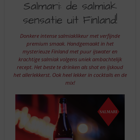
S
Salmari: de salmiak
DE
p
r
sensatie uit Finland!
SALMIAK
i
SENSATIE
n
g
Donkere intense salmiaklikeur met verfijnde
UIT
n
premium smaak. Handgemaakt in het
FINLAND
a
mysterieuze Finland met puur ijswater en
a
krachtige salmiak volgens uniek ambachtelijk
r
d
recept. Het beste te drinken als shot en ijskoud
e
het allerlekkerst. Ook heel lekker in cocktails en de
n
mix!
a
v
i
g
a
t
i
e