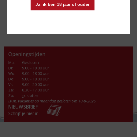
Ja, ik ben 18 jaar of ouder
Klik
hier
voor alle aanbiedingen
Openingstijden
Ma
:
Gesloten
Di
:
9.00 - 18.00 uur
Wo
:
9.00 - 18.00 uur
Do
:
9.00 - 18.00 uur
Vr
:
9.00 - 20.00 uur
Za
:
8.30 - 17.00 uur
Zo:
gesloten
I.v.m. vakanties op maandag gesloten t/m 10-8-2026
NIEUWSBRIEF
Schrijf je hier in